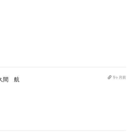
9ヶ月前
久間 航