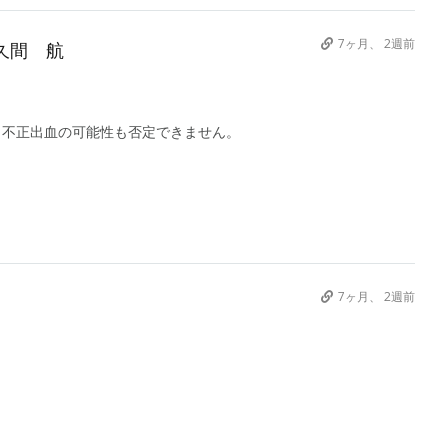
7ヶ月、 2週前
久間 航
、不正出血の可能性も否定できません。
7ヶ月、 2週前