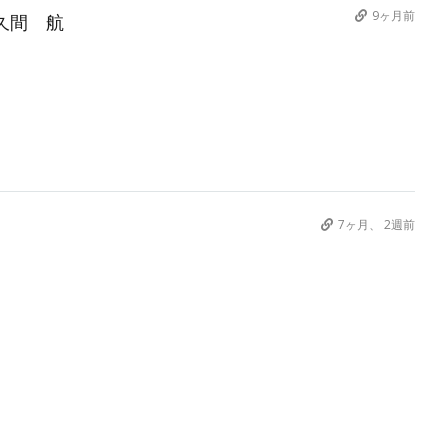
9ヶ月前
久間 航
7ヶ月、 2週前