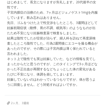
はじめまして、長文になりますが失礼します。20代後半の女
性です。
子宮内膜症の治療のため、7ヶ月ほどジェノゲスト1mgを内服
しています。飲み忘れはありません。
先日、ゴムをつけた上で性交渉をしたところ、3週間ほどして
妊娠初期症状（動悸、胃の不調、眠気等）のようなものが出
たため不安になり妊娠検査薬で検査をしました。
結果は陰性でしたが症状が治らず、婦人科を訪ねて再度尿検
査したところ陰性でした。行為2週間後にエコーを撮る機会が
あったのですが、その際には子宮内膜は薄く保たれていると
言われました。
ネット上で陰性でも実は妊娠していた、などの情報を見てし
まったからだと思うのですが、このタイミングで3ヶ月ほどな
かった不正出血が再開するなどちょっとした体の変化がある
たびに不安になり、体調を崩してしまいます。
妊娠していないのはわかっているつもりですが、体が思うよ
うに回復しません。どう対処すればよいですか。
2ヶ月、 3週前