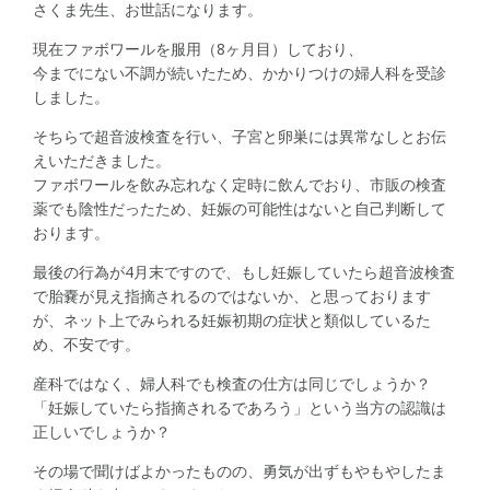
さくま先生、お世話になります。
現在ファボワールを服用（8ヶ月目）しており、
今までにない不調が続いたため、かかりつけの婦人科を受診
しました。
そちらで超音波検査を行い、子宮と卵巣には異常なしとお伝
えいただきました。
ファボワールを飲み忘れなく定時に飲んでおり、市販の検査
薬でも陰性だったため、妊娠の可能性はないと自己判断して
おります。
最後の行為が4月末ですので、もし妊娠していたら超音波検査
で胎嚢が見え指摘されるのではないか、と思っております
が、ネット上でみられる妊娠初期の症状と類似しているた
め、不安です。
産科ではなく、婦人科でも検査の仕方は同じでしょうか？
「妊娠していたら指摘されるであろう」という当方の認識は
正しいでしょうか？
その場で聞けばよかったものの、勇気が出ずもやもやしたま