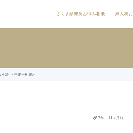
さくま診療所お悩み相談
婦人科お
み相談
中絶手術費用
7年、 11ヶ月前