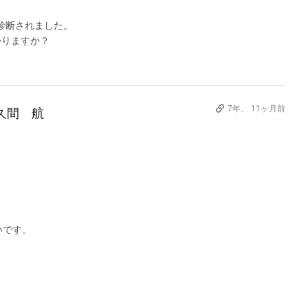
科で診断されました。
かりますか？
？
7年、 11ヶ月前
久間 航
いです。