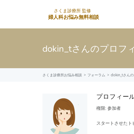
dokin_tさんのプロフ
さくま診療所お悩み相談
フォーラム
dokin_tさ
プロフィー
権限: 参加者
スタートさせたトピ