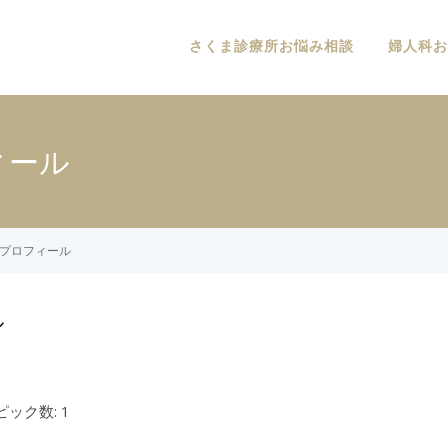
さくま診療所お悩み相談
婦人科お
ィール
んのプロフィール
ル
ック数: 1