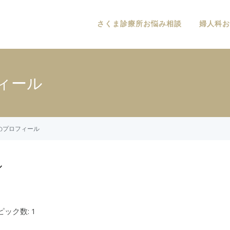
さくま診療所お悩み相談
婦人科お
フィール
んのプロフィール
ル
ック数: 1