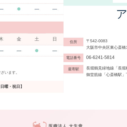
―
―
―
木
金
土
日
〒542-0083
住所
大阪市中央区東心斎橋1-1
―
―
―
06-6241-5814
電話番号
長堀鶴見緑地線「長堀
最寄駅
ございます。
御堂筋線「心斎橋駅」下
・日曜・祝日】