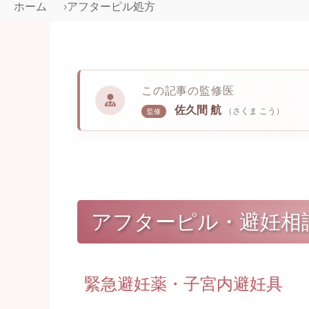
ホーム
アフターピル処方
この記事の監修医
佐久間 航
（さくま こう）
監修
アフターピル・避妊相
緊急避妊薬・子宮内避妊具