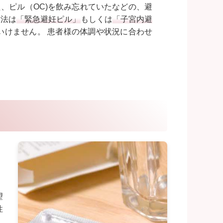
、ピル（OC)を飲み忘れていたなどの、避
方法は
「緊急避妊ピル」
もしくは
「子宮内避
いけません。 患者様の体調や状況に合わせ
望
性