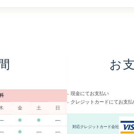
間
お
現金にてお支払い
科
クレジットカードにてお支払
木
金
土
日
―
―
対応クレジットカード会社
―
―
―