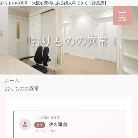
おりものの異常｜大阪心斎橋にある婦人科【さくま診療所】
MENU
医院紹介
おりものの異常
院長・クリニック紹介
よくある質問
求人情報
個人情報保護について
初めての方へ
ホーム
婦人科案内
おりものの異常
月経トラブル
子宮卵巣トラブル
子宮がん・卵巣がん・乳がん検診
この記事の監修医
ピル処方外来
佐久間 航
監修
（さくま こう）
アフターピル処方