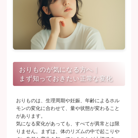
ADDRESS
〒542-0083 大阪市中央区東心斎橋1-14-14 T・Kビル2F
婦人科・一般内科
月
火
水
木
金
土
日
09:30-12:30
―
―
14:00-16:00
―
―
―
おりものが気になる方へ｜
18:00-20:00
―
―
―
まず知っておきたい正常な変化
乳腺外来
おりものは、生理周期や妊娠、年齢によるホル
月
火
水
木
金
土
日
モンの変化に合わせて、量や状態が変わること
があります。
09:30-12:30
―
―
―
―
―
―
気になる変化があっても、すべてが異常とは限
りません。まずは、体のリズムの中で起こりや
乳腺外来は、第4土曜日のみの診療となります。