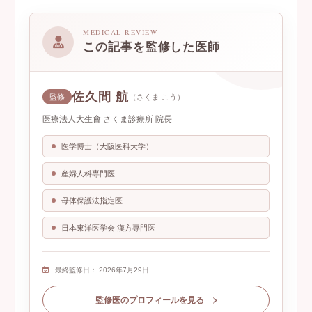
MEDICAL REVIEW
この記事を監修した医師
佐久間 航
（さくま こう）
監修
医療法人大生會 さくま診療所 院長
医学博士（大阪医科大学）
産婦人科専門医
母体保護法指定医
日本東洋医学会 漢方専門医
最終監修日：
2026年7月29日
監修医のプロフィールを見る