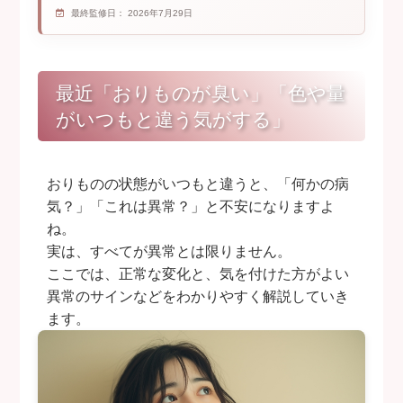
ジエノゲスト治療のすべて
最終監修日：
2026年7月29日
子宮内避妊器具（ミレーナ等）
避妊インプラント
最近「おりものが臭い」「色や量
性病治療（STI）
がいつもと違う気がする」
不妊治療・不育相談
更年期障害
中絶手術
おりものの状態がいつもと違うと、「何かの病
性別違和
気？」「これは異常？」と不安になりますよ
ね。
外陰部のかゆみ・できもの
実は、すべてが異常とは限りません。
おりものの異常
ここでは、正常な変化と、気を付けた方がよい
不正出血
異常のサインなどをわかりやすく解説していき
つわり
ます。
医療相談
診療時間・担当医