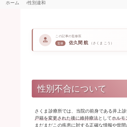
ホーム
性別違和
この記事の監修医
佐久間 航
（さくま こう）
監修
性別不合について
さくま診療所では、当院の前身である井上診
戸籍を変更された後に維持療法
として
ホルモ
まだまだこの疾患に対する正確な情報や世間