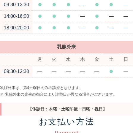
09:30-12:30
―
―
14:00-16:00
―
―
―
18:00-20:00
―
―
―
乳腺外来
月
火
水
木
金
土
日
09:30-12:30
―
―
―
―
―
―
乳腺外来は、第4土曜日のみの診療となります。
※ 乳腺外来の先生の都合により診察日が異なる場合がございます。
【休診日：木曜・土曜午後・日曜・祝日】
お支払い方法
Payment